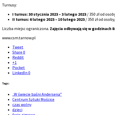
Turnusy:
I turnus: 30 stycznia 2023 – 3 lutego 2023
/ 350 zł od osoby
II turnus: 6 lutego 2023 – 10 lutego 2023
/ 350 zł od osoby
Liczba miejsc ograniczona.
Zajęcia odbywają się w godzinach 8:
www.csm.tarnow.pl
Tweet
Share
0
Reddit
+1
Pocket
LinkedIn
0
Tags:
„W świecie baśni Andersena”
Centrum Sztuki Mościce
czas wolny
dzieci
ferie zimowe