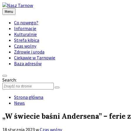
Menu
Co nowego?
Informacje
Kulturalnie
Strefa kibica
Czas wolny
Zdrowie i uroda
Ciekawie w Tarnowie
Baza adresów
Search:
Strona główna
News
„W świecie baśni Andersena” – ferie
18 stycznia 2023
w
Czas wolny