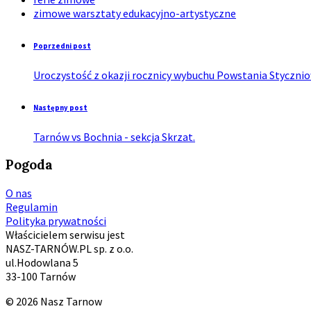
zimowe warsztaty edukacyjno-artystyczne
Poprzedni post
Uroczystość z okazji rocznicy wybuchu Powstania Styczni
Następny post
Tarnów vs Bochnia - sekcja Skrzat.
Pogoda
O nas
Regulamin
Polityka prywatności
Właścicielem serwisu jest
NASZ-TARNÓW.PL sp. z o.o.
ul.Hodowlana 5
33-100 Tarnów
© 2026 Nasz Tarnow