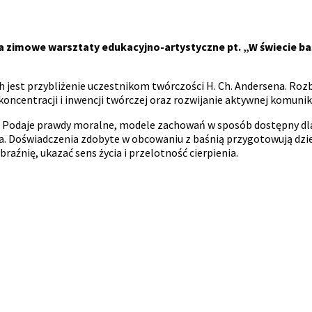
na zimowe warsztaty edukacyjno-artystyczne pt. „W świecie ba
est przybliżenie uczestnikom twórczości H. Ch. Andersena. Rozb
ncentracji i inwencji twórczej oraz rozwijanie aktywnej komunikacj
. Podaje prawdy moralne, modele zachowań w sposób dostępny dla
ia. Doświadczenia zdobyte w obcowaniu z baśnią przygotowują dzi
aźnię, ukazać sens życia i przelotność cierpienia.