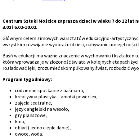
Centrum Sztuki Mościce zaprasza dzieci w wieku 7 do 12 lat 
3.02 i 6.02-10.02.
Głównym celem zimowych warsztatów edukacyjno-artystycznych j
wszystkim rozwijanie wyobraźni dzieci, nabywanie umiejętności ko
Baśń w edukacji ma ważne znaczenie w wychowaniu i kształceniu
która wprowadza je w złożoność świata w kolejnych etapach życ
rozładować lęki, zrozumieć skomplikowany świat, rozbudzić wyobr
Program tygodniowy:
codzienne spotkanie z baśniami,
kreatywna plastyka – aniołki powertex,
zajęcia teatralne,
język angielski na wesoło,
gry planszowe,
kino,
obiad ( jedno ciepłe danie),
owoce, woda.