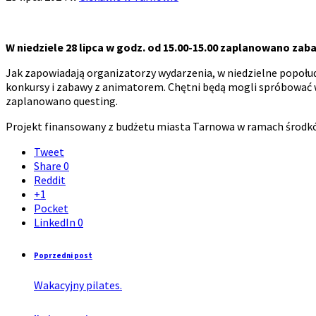
W niedziele 28 lipca w godz. od 15.00-15.00 zaplanowano zaba
Jak zapowiadają organizatorzy wydarzenia, w niedzielne popołud
konkursy i zabawy z animatorem. Chętni będą mogli spróbować w
zaplanowano questing.
Projekt finansowany z budżetu miasta Tarnowa w ramach środków
Tweet
Share
0
Reddit
+1
Pocket
LinkedIn
0
Poprzedni post
Wakacyjny pilates.