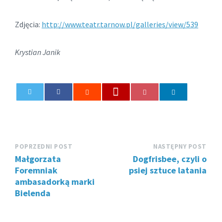
Zdjęcia:
http://www.teatr.tarnow.pl/galleries/view/539
Krystian Janik
0
POPRZEDNI POST
NASTĘPNY POST
Małgorzata
Dogfrisbee, czyli o
Foremniak
psiej sztuce latania
ambasadorką marki
Bielenda