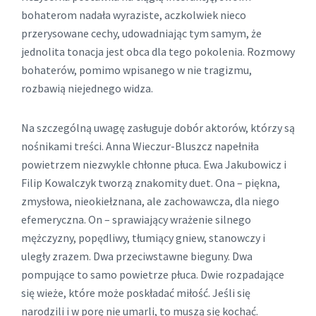
bohaterom nadała wyraziste, aczkolwiek nieco
przerysowane cechy, udowadniając tym samym, że
jednolita tonacja jest obca dla tego pokolenia. Rozmowy
bohaterów, pomimo wpisanego w nie tragizmu,
rozbawią niejednego widza.
Na szczególną uwagę zasługuje dobór aktorów, którzy są
nośnikami treści. Anna Wieczur-Bluszcz napełniła
powietrzem niezwykle chłonne płuca. Ewa Jakubowicz i
Filip Kowalczyk tworzą znakomity duet. Ona – piękna,
zmysłowa, nieokiełznana, ale zachowawcza, dla niego
efemeryczna. On – sprawiający wrażenie silnego
mężczyzny, popędliwy, tłumiący gniew, stanowczy i
uległy zrazem. Dwa przeciwstawne bieguny. Dwa
pompujące to samo powietrze płuca. Dwie rozpadające
się wieże, które może poskładać miłość. Jeśli się
narodzili i w porę nie umarli, to muszą się kochać.