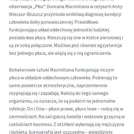
obserwacja „Płuc” Duncana Macmillana w reżyserii Anny
Wieczur-Bluszcz przyniosła wnikliwą diagnozę kondycji
człowieka doby ponowoczesnej. Prawidłowo
funkcjonujący układ oddechowy jednostki ludzkiej
posiada dwa płuca. Mieszczą się one w klatce piersiowej i
są ze sobą połączone. Możliwa jest również egzystencja
bez jednego płuca, ale wiążą się z nią ograniczenia.
Bohaterowie sztuki Macmillana funkcjonują niczym
płuca w układzie oddechowym człowieka. Pobierają to
samo powietrze atmosferyczne, naprzemiennie
rozprężają się i zapadają. Należą do tego samego
organizmu, co oznacza, że są podatni na jednorodne
infekcje. On i Ona – płuco prawe, płuco lewe – rodzą się w
ciemnościach. Na sali gasną światła i widzowie grzęzną w
czeluściach kosmosu. Z otchłani wyłaniają się mężczyzna
i kobieta. Scenografia jest oszczędna – gwieździste