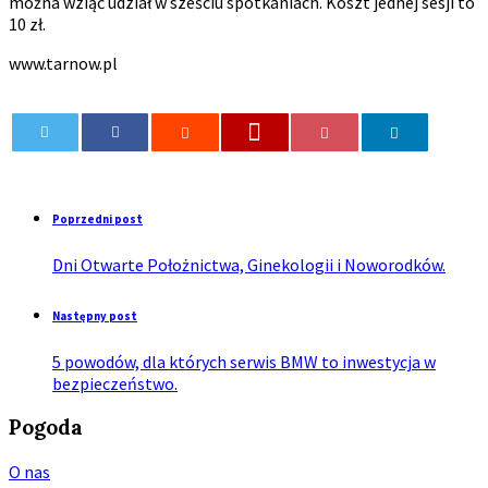
można wziąć udział w sześciu spotkaniach. Koszt jednej sesji to
10 zł.
www.tarnow.pl
0
Poprzedni post
Dni Otwarte Położnictwa, Ginekologii i Noworodków.
Następny post
5 powodów, dla których serwis BMW to inwestycja w
bezpieczeństwo.
Pogoda
O nas