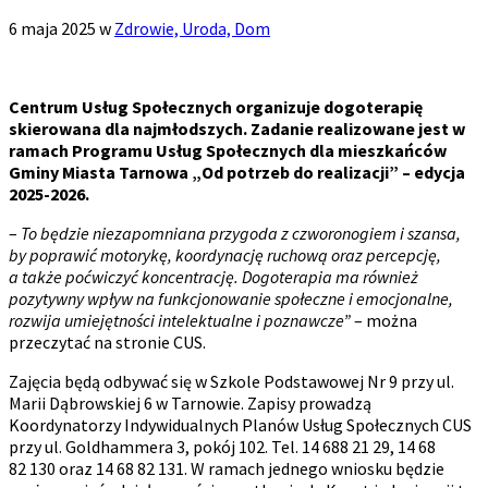
6 maja 2025
w
Zdrowie, Uroda, Dom
Centrum Usług Społecznych organizuje dogoterapię
skierowana dla najmłodszych. Zadanie realizowane jest w
ramach Programu Usług Społecznych dla mieszkańców
Gminy Miasta Tarnowa „Od potrzeb do realizacji” – edycja
2025-2026.
–
To będzie niezapomniana przygoda z czworonogiem i szansa,
by poprawić motorykę, koordynację ruchową oraz percepcję,
a także poćwiczyć koncentrację. Dogoterapia ma również
pozytywny wpływ na funkcjonowanie społeczne i emocjonalne,
rozwija umiejętności intelektualne i poznawcze”
– można
przeczytać na stronie CUS.
Zajęcia będą odbywać się w Szkole Podstawowej Nr 9 przy ul.
Marii Dąbrowskiej 6 w Tarnowie. Zapisy prowadzą
Koordynatorzy Indywidualnych Planów Usług Społecznych CUS
przy ul. Goldhammera 3, pokój 102. Tel. 14 688 21 29, 14 68
82 130 oraz 14 68 82 131. W ramach jednego wniosku będzie