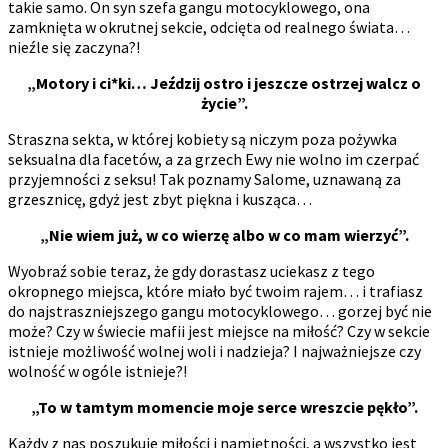
takie samo. On syn szefa gangu motocyklowego, ona
zamknięta w okrutnej sekcie, odcięta od realnego świata…
nieźle się zaczyna?!
„Motory i ci*ki… Jeździj ostro i jeszcze ostrzej walcz o
życie”.
Straszna sekta, w której kobiety są niczym poza pożywka
seksualna dla facetów, a za grzech Ewy nie wolno im czerpać
przyjemności z seksu! Tak poznamy Salome, uznawaną za
grzesznicę, gdyż jest zbyt piękna i kusząca…
„Nie wiem już, w co wierzę albo w co mam wierzyć”.
Wyobraź sobie teraz, że gdy dorastasz uciekasz z tego
okropnego miejsca, które miało być twoim rajem… i trafiasz
do najstraszniejszego gangu motocyklowego… gorzej być nie
może? Czy w świecie mafii jest miejsce na miłość? Czy w sekcie
istnieje możliwość wolnej woli i nadzieja? I najważniejsze czy
wolność w ogóle istnieje?!
„To w tamtym momencie moje serce wreszcie pękło”.
Każdy z nas poszukuje miłości i namiętności, a wszystko jest