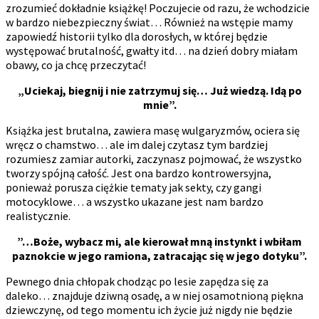
zrozumieć dokładnie książkę! Poczujecie od razu, że wchodzicie
w bardzo niebezpieczny świat… Również na wstępie mamy
zapowiedź historii tylko dla dorosłych, w której będzie
występować brutalność, gwałty itd… na dzień dobry miałam
obawy, co ja chcę przeczytać!
„Uciekaj, biegnij i nie zatrzymuj się… Już wiedzą. Idą po
mnie”.
Książka jest brutalna, zawiera masę wulgaryzmów, ociera się
wręcz o chamstwo… ale im dalej czytasz tym bardziej
rozumiesz zamiar autorki, zaczynasz pojmować, że wszystko
tworzy spójną całość. Jest ona bardzo kontrowersyjna,
ponieważ porusza ciężkie tematy jak sekty, czy gangi
motocyklowe… a wszystko ukazane jest nam bardzo
realistycznie.
”…Boże, wybacz mi, ale kierował mną instynkt i wbiłam
paznokcie w jego ramiona, zatracając się w jego dotyku”.
Pewnego dnia chłopak chodząc po lesie zapędza się za
daleko… znajduje dziwną osadę, a w niej osamotnioną piękna
dziewczynę, od tego momentu ich życie już nigdy nie będzie