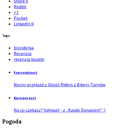
Share
0
Reddit
+1
Pocket
LinkedIn
0
Tags:
blonderka
Recenzja
recenzja książki
Poprzedni post
Nocny przejazd z Ghost Riders z Bikers-Tarnów
Następny post
Na co czekasz? Spływaj! - z „Kajaki Dunajcem” :)
Pogoda