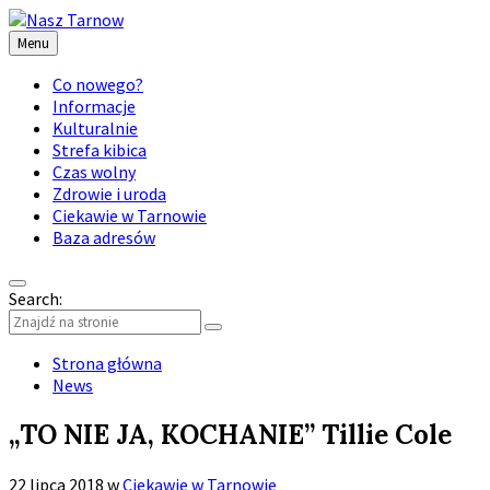
Menu
Co nowego?
Informacje
Kulturalnie
Strefa kibica
Czas wolny
Zdrowie i uroda
Ciekawie w Tarnowie
Baza adresów
Search:
Strona główna
News
„TO NIE JA, KOCHANIE” Tillie Cole
22 lipca 2018
w
Ciekawie w Tarnowie