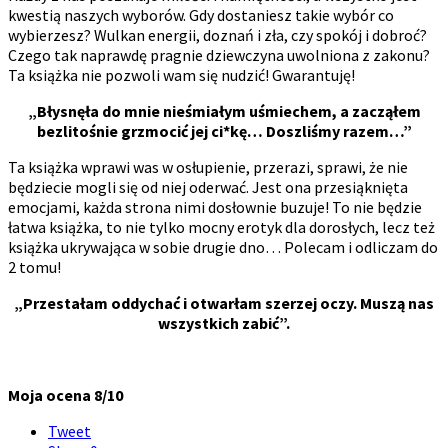
kwestią naszych wyborów. Gdy dostaniesz takie wybór co
wybierzesz? Wulkan energii, doznań i zła, czy spokój i dobroć?
Czego tak naprawdę pragnie dziewczyna uwolniona z zakonu?
Ta książka nie pozwoli wam się nudzić! Gwarantuję!
„Błysnęła do mnie nieśmiałym uśmiechem, a zacząłem
bezlitośnie grzmocić jej ci*kę… Doszliśmy razem…”
Ta książka wprawi was w osłupienie, przerazi, sprawi, że nie
będziecie mogli się od niej oderwać. Jest ona przesiąknięta
emocjami, każda strona nimi dosłownie buzuje! To nie będzie
łatwa książka, to nie tylko mocny erotyk dla dorosłych, lecz też
książka ukrywająca w sobie drugie dno… Polecam i odliczam do
2 tomu!
„Przestałam oddychać i otwarłam szerzej oczy. Muszą nas
wszystkich zabić”.
Moja ocena 8/10
Tweet