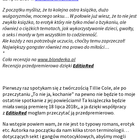
Z początku myślisz, że to kolejna ostra książka, dużo
wulgaryzmów, mocnego seksu… W połowie już wiesz, że to nie jest
zwykła książka, to erotyk który nie tylko mówi o bzykaniu, ale
również o ciężkich tematach, jak wykorzystywanie dzieci, gwałty,
a seks i mordy w tym wszystkim to codzienność.
Ale każdy z nas potrzebuje uczucia, choćby temu zaprzeczał!
Największy gangster również ma prawo do miłości…
*
Cała recenzja na
www.blonderka.pl
Recenzja przedpremierowa dzięki
EditioRed
Pierwszy raz spotykam się z twórczością Tillie Cole, ale po
przeczytaniu „To nie ja, kochanie” na pewno nie będzie to moje
ostatnie spotkanie z jej powieściami! Ta książeczka będzie
miała swoją premierę 18 lipca 2018r,, a ja dzięki współpracy
z
EditioRed
mogłam przeczytać ją przedpremierowo.
Na wstępie powiem wam, że nie jest to typowy romans, erotyk
etc. Autorka na początku da nam kilka stron terminologii…
dotyczących sekt i gangów motocyklowych, abyśmy mogli