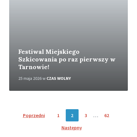
j
w
i
ę
c
e
j
Festiwal Miejskiego
Szkicowania po raz pierwszy w
Tarnowie!
25 maja 2026
w
CZAS WOLNY
N
Poprzedni
1
2
3
…
62
a
Następny