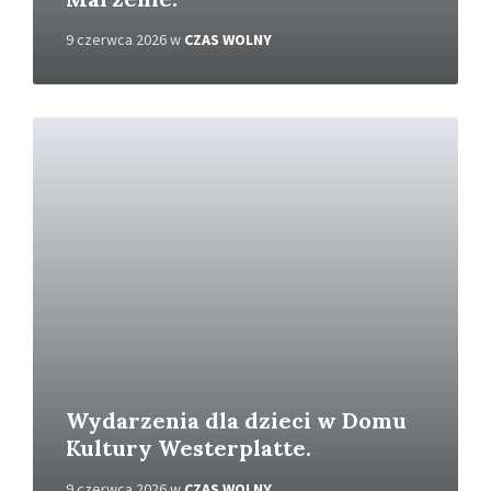
9 czerwca 2026
w
CZAS WOLNY
C
z
y
t
a
j
w
i
ę
c
e
j
Wydarzenia dla dzieci w Domu
Kultury Westerplatte.
9 czerwca 2026
w
CZAS WOLNY