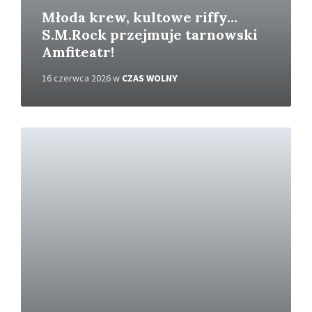
Młoda krew, kultowe riffy…
S.M.Rock przejmuje tarnowski
Amfiteatr!
16 czerwca 2026
w
CZAS WOLNY
C
z
y
t
a
j
w
i
ę
c
e
j