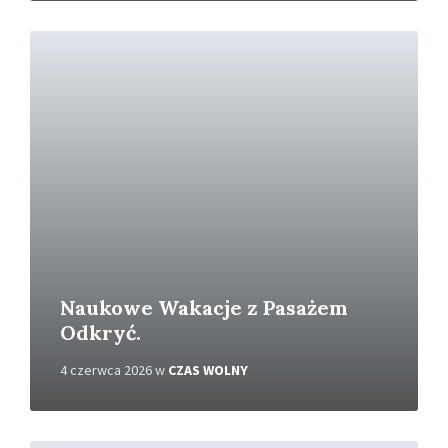
C
z
y
t
a
j
w
i
ę
c
e
j
Naukowe Wakacje z Pasażem
Odkryć.
4 czerwca 2026
w
CZAS WOLNY