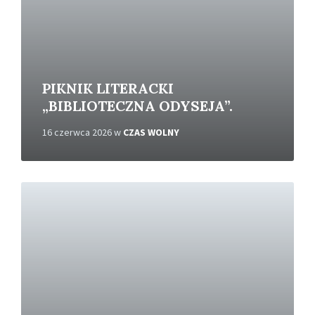
ę
c
e
j
PIKNIK LITERACKI
„BIBLIOTECZNA ODYSEJA”.
16 czerwca 2026
w
CZAS WOLNY
C
z
y
t
a
j
w
i
ę
c