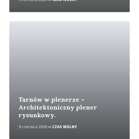
C
z
y
t
a
j
w
i
ę
c
e
j
Tarnów w plenerze –
Architektoniczny plener
rysunkowy.
9 czerwca 2026
w
CZAS WOLNY