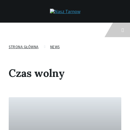
Menu
STRONA GŁÓWNA
NEWS
Czas wolny
C
z
y
t
a
j