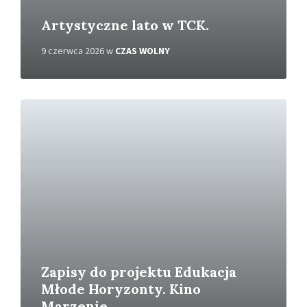
Artystyczne lato w TCK.
9 czerwca 2026
w
CZAS WOLNY
C
z
y
t
a
j
w
i
ę
c
e
j
Zapisy do projektu Edukacja
Młode Horyzonty. Kino
Marzenie.