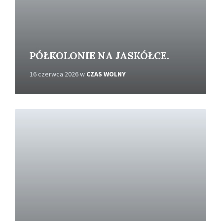
e
j
PÓŁKOLONIE NA JASKÓŁCE.
16 czerwca 2026
w
CZAS WOLNY
C
z
y
t
a
j
w
i
ę
c
e
j