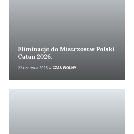
w
i
ę
c
e
j
Eliminacje do Mistrzostw Polski
Catan 2026.
22 czerwca 2026
w
CZAS WOLNY
C
z
y
t
a
j
w
i