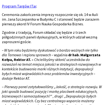
Program Targów ITar
.
Ceremonia zakończenia imprezy rozpocznie się ok. 14 w Auli
im. Jana Szczepanika w Budynku C i stanowić będzie zarazem
pierwszy akord IV Forum Nauka Gospodarka Biznes.
Zgodnie z tradycją, Forum składać się będzie z trzech
półgodzinnych paneli dyskusyjnych, w których udział wezmą
zaproszeni goście.
– W tym roku będziemy dyskutować o bardzo ważnych nie tylko
dla Tarnowa i regionu sprawach –
wyjaśnia
dr hab. Małgorzata
Kołpa, Rektor AT. –
Chcielibyśmy skłonić uczestników do
rozważań na temat miejsca jakości w strategiach rozwojowych w
kontekście budowania marki różnych instytucji, depopulacji
byłych miast wojewódzkich oraz problemów inwestycyjnych –
dodaje
Rektor AT.
–
Pierwszy panel zatytułowaliśmy „
Jakość, a strategia rozwoju. W
jaki sposób budować pozycję i markę placówek edukacyjnych,
biznesowych i samorządowych?” , drugi: „Depopulacja byłych
miast wojewódzkich. Czy bez centralnego wsparcia możemy