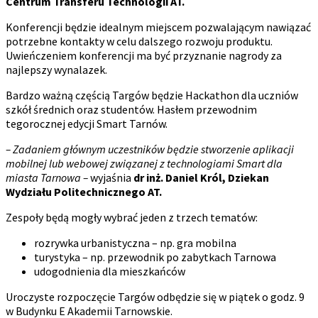
Centrum Transferu Technologii AT.
Konferencji będzie idealnym miejscem pozwalającym nawiązać
potrzebne kontakty w celu dalszego rozwoju produktu.
Uwieńczeniem konferencji ma być przyznanie nagrody za
najlepszy wynalazek.
Bardzo ważną częścią Targów będzie Hackathon dla uczniów
szkół średnich oraz studentów. Hasłem przewodnim
tegorocznej edycji Smart Tarnów.
–
Zadaniem głównym uczestników będzie stworzenie aplikacji
mobilnej
lub webow
ej
związan
ej
z technologiami Smart dla
miasta Tarnowa –
wyjaśnia
dr inż. Daniel Król, Dziekan
Wydziału Politechnicznego AT.
Zespoły będą mogły wybrać jeden z trzech tematów:
rozrywka urbanistyczna – np. gra mobilna
turystyka – np. przewodnik po zabytkach Tarnowa
udogodnienia dla mieszkańców
Uroczyste rozpoczęcie Targów odbędzie się w piątek o godz. 9
w Budynku E Akademii Tarnowskie.