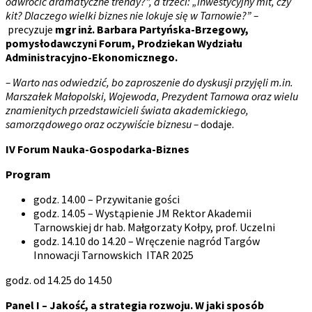
odwrócić dramatyczne trendy?”, a trzeci: „
Inwestycyjny mit, czy
kit? Dlaczego wielki biznes nie lokuje się w Tarnowie?” –
precyzuje
mgr inż. Barbara Partyńska-Brzegowy,
pomysłodawczyni Forum, Prodziekan Wydziału
Administracyjno-Ekonomicznego.
– Warto nas odwiedzić, bo zaproszenie do dyskusji przyjęli m.in.
Marszałek Małopolski, Wojewoda, Prezydent Tarnowa oraz wielu
znamienitych przedstawicieli świata akademickiego,
samorządowego oraz oczywiście biznesu –
dodaje.
IV Forum Nauka-Gospodarka-Biznes
Program
godz. 14.00 – Przywitanie gości
godz. 14.05 – Wystąpienie JM Rektor Akademii
Tarnowskiej dr hab. Małgorzaty Kołpy, prof. Uczelni
godz. 14.10 do 14.20 – Wręczenie nagród Targów
Innowacji Tarnowskich ITAR 2025
godz. od 14.25 do 14.50
Panel I – Jakość, a strategia rozwoju. W jaki sposób