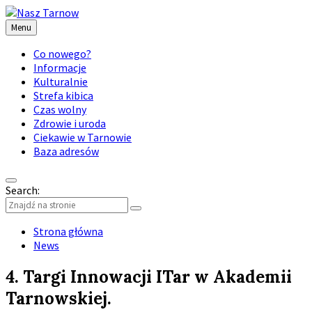
Menu
Co nowego?
Informacje
Kulturalnie
Strefa kibica
Czas wolny
Zdrowie i uroda
Ciekawie w Tarnowie
Baza adresów
Search:
Strona główna
News
4. Targi Innowacji ITar w Akademii
Tarnowskiej.